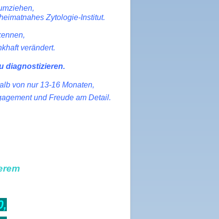
 umziehen,
imatnahes Zytologie-Institut.
kennen,
khaft verändert.
u diagnostizieren.
alb von nur 13-16 Monaten,
gagement und Freude am Detail.
serem
0,