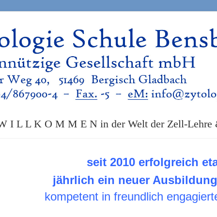
W I L L K O M M E N in der Welt der Zell-Lehre
seit 2010 erfolgreich eta
jährlich ein neuer Ausbildun
kompetent in freundlich engagier