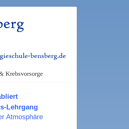
 & Krebsvorsorge
bliert
gs-Lehrgang
ter Atmosphäre