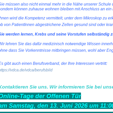
Sie müssen also nicht einmal mehr in die Nähe unserer Schule
sondern können zuhause wohnen bleiben mit Anschluss an ein he
Ihnen wird die Kompetenz vermittelt, unter dem Mikroskop zu er
ob von PatientInnen abgestrichene Zellen gesund sind oder kran
Sie werden lernen, Krebs und seine Vorstufen selbständig z
Wir lehren Sie das dafür medizinisch notwendige Wissen innerh
ohne dass Sie Vorkenntnisse mitbringen müssen, wohl aber En
Es gibt auch einen Berufsverband, der Ihre Interessen vertritt:
https://vdca.de/vdca/berufsbild
Kontaktieren Sie uns.
Wir informieren Sie bei un
Online-Tage der Offenen Tür
am Samstag, den 13. Juni 2026 um 11:0