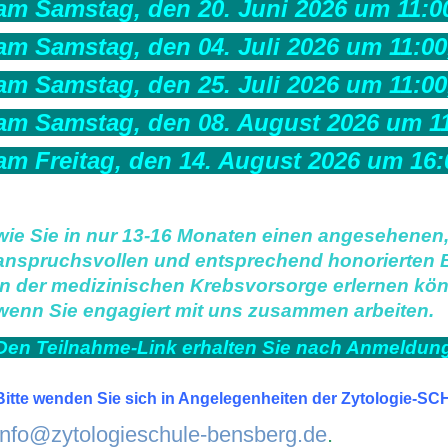
am Samstag, den 20. Juni 2026 um 11:0
am Samstag, den 04. Juli 2026 um 11:00
am Samstag, den 25. Juli 2026 um 11:00
am Samstag, den 08. August 2026 um 11
am Freitag, den 14. August 2026 um 16:
wie Sie in nur 13-16 Monaten einen angesehenen
anspruchsvollen und entsprechend honorierten 
in der medizinischen Krebsvorsorge erlernen kö
wenn Sie engagiert mit uns zusammen arbeiten.
Den Teilnahme-Link erhalten Sie nach Anmeldung 
Bitte wenden Sie sich in Angelegenheiten der Zytologie-S
info@zytologieschule-bensberg.de
.