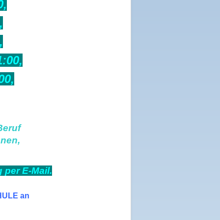
0,
,
,
:00,
00,
,
Beruf
nnen,
per E-Mail.
CHULE an